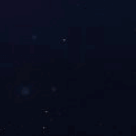
导航
网站地图
接
😄
关于金沙8087
XML
娱场
体育热点
顶
、
体育明星
!!
服务种类
接洽金沙8087