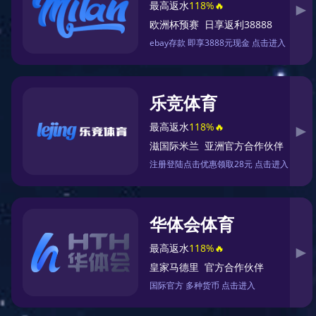
上海迎来首场NBA赛事：全城
Posted On:
2026-03-07 09:05:50
文章摘要的内容：上海迎来首场NBA赛事，全
济活动、社会文化到城市形象，本文深入探讨
1、体育影响力
上海作为国际化大都市，首次举办NBA赛事意
地篮球文化迎来显著推广和发展。比赛前后，
际体育盛事方面的能力和经验。
体育赛事不仅仅是比赛，更是一种城市文化的展
吸引力进一步提升，促进了青少年体育素养的