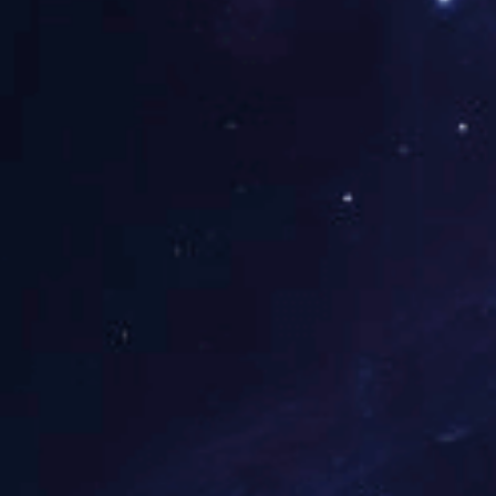
他在不同球队的经历，尤其是在克里夫兰骑士
面的球员。
金沙8096
4、社会影响与个人成长
除了在场上的表现，欧文还通过自己的社会影
他积极参与慈善活动、社区服务和教育项目，
一份力量。
他在媒体和公众面前的言行举止也表现出他作
总结：
凯里·欧文不仅仅是一名卓越的篮球运动员，
于比赛和荣誉，更是关于如何在个人成长和社