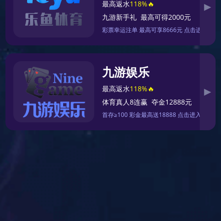
导
志成为传奇，而凯里·欧文（Kyrie Irving）则以其
篮球历史的篇章上。本文将从多个角度探索欧文的成长历
表现和技艺的发展，再到他在职业生涯中的成就与挑战。
社会影响和个人成长，成为一个综合发展的体育偶像。
就展现出超凡的球感和技艺。他早期在AAU（非学校组
来潜力的关注。