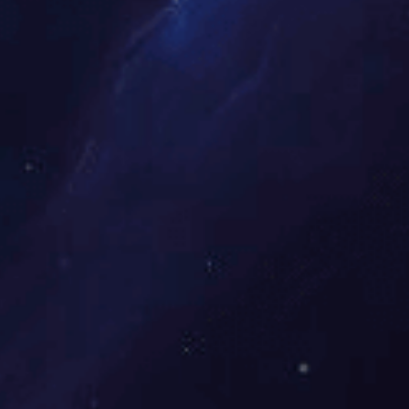
Next Post