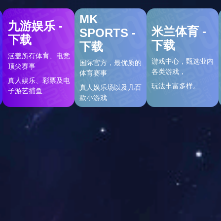
了他不仅仅是一名出色的得分手，还是一个可以控制比赛
场上得到了充分的展示。
为了克里夫兰骑士队重建计划的关键一环。