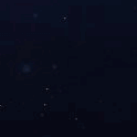
导航
网站地图
接
😄
关于金沙8087
XML
娱场
体育热点
顶
、
体育明星
!!
服务种类
接洽金沙8087