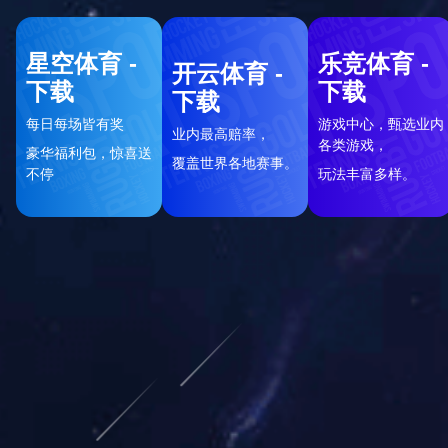
随着他进入杜克大学的一年级赛季，欧文展现
节奏的控球后卫。他的天赋和领导力在大学赛
随后，他作为顶级选秀状元加盟NBA联盟，成