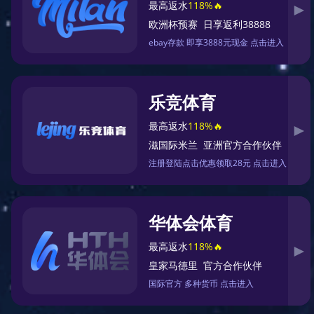
欧文：超越篮球巅峰的旅程
Posted On:
2026-03-07 07:59:34
文章摘要的内容
在篮球的世界里，几位球星以其非凡的天赋和坚定的意
独特的技艺和超越巅峰的旅程，深深地刻在了
程：从他的天赋与起步开始，到他在比赛中的
最后，我们将反思欧文如何在篮球之外，通过
1、天赋与起步
凯里·欧文作为一名年少成名的篮球天才，从小
织）和高中联赛中的表现，引起了人们对他未